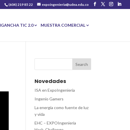
(604) 219 85 22
expoingenieria@udea.edu.co
NGANCHA TIC 2.0
MUESTRA COMERCIAL
Novedades
ISA en ExpoIngeniería
Ingenio Gamers
La energía como fuente de luz
y vida
EHC – EXPOIngeniería
Hack_Challenge