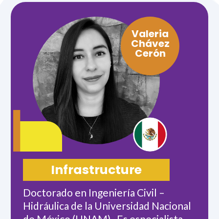
Valeria
Chávez
Cerón
Infrastructure
Doctorado en Ingeniería Civil –
Hidráulica de la Universidad Nacional
de México (UNAM). Es especialista