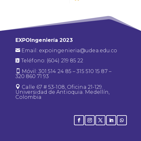
EXPOIngeniería 2023
Email: expoingenieria@udea.edu.co

Teléfono: (604) 219 85 22


Móvil: 301 514 24 85 – 315 510 15 87 –
320 860 71 93

Calle 67 # 53-108, Oficina 21-129.
Universidad de Antioquia. Medellín,
Colombia