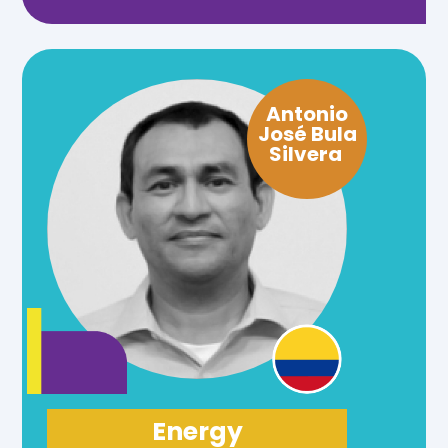
internacional en el área de agua
potable y saneamiento básico.
Antonio
José Bula
Silvera
Energy