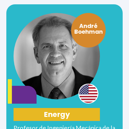
natural disaster management and
adaptation to climate change.
André
Boehman
Energy
Profesor de Ingeniería Mecánica de la