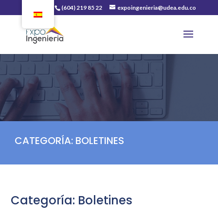
(604) 219 85 22
expoingenieria@udea.edu.co
CATEGORÍA:
BOLETINES
Categoría:
Boletines