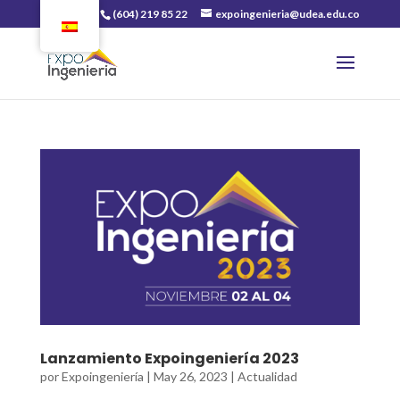
(604) 219 85 22
expoingenieria@udea.edu.co
Lanzamiento Expoingeniería 2023
por
Expoingeniería
|
May 26, 2023
|
Actualidad