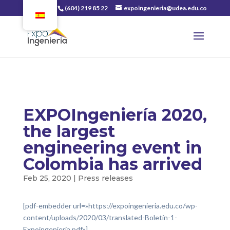
(604) 219 85 22
expoingenieria@udea.edu.co
EXPOIngeniería 2020,
the largest
engineering event in
Colombia has arrived
Feb 25, 2020
|
Press releases
[pdf-embedder url=»https://expoingenieria.edu.co/wp-
content/uploads/2020/03/translated-Boletín-1-
Expoingeniería.pdf»]